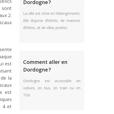
blics
Dordogne ?
i sont
La ville est riche en hébergements.
aux 2.
Elle dispose d’hôtels, de maisons
ascaux
d’hôtes, et de villas privées.
sente
chaque
Comment aller en
ui est
Dordogne ?
isant
 de la
Dordogne est accessible en
scaux
voiture, en bus, en train ou en
x est
TGV.
liques
 4 et