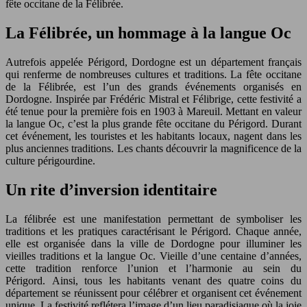
fête occitane de la Félibrée.
La Félibrée, un hommage à la langue Oc
Autrefois appelée Périgord, Dordogne est un département français
qui renferme de nombreuses cultures et traditions. La fête occitane
de la Félibrée, est l’un des grands événements organisés en
Dordogne. Inspirée par Frédéric Mistral et Félibrige, cette festivité a
été tenue pour la première fois en 1903 à Mareuil. Mettant en valeur
la langue Oc, c’est la plus grande fête occitane du Périgord. Durant
cet événement, les touristes et les habitants locaux, nagent dans les
plus anciennes traditions. Les chants découvrir la magnificence de la
culture périgourdine.
Un rite d’inversion identitaire
La félibrée est une manifestation permettant de symboliser les
traditions et les pratiques caractérisant le Périgord. Chaque année,
elle est organisée dans la ville de Dordogne pour illuminer les
vieilles traditions et la langue Oc. Vieille d’une centaine d’années,
cette tradition renforce l’union et l’harmonie au sein du
Périgord. Ainsi, tous les habitants venant des quatre coins du
département se réunissent pour célébrer et organisent cet événement
unique. La festivité reflétera l’image d’un lieu paradisiaque où la joie